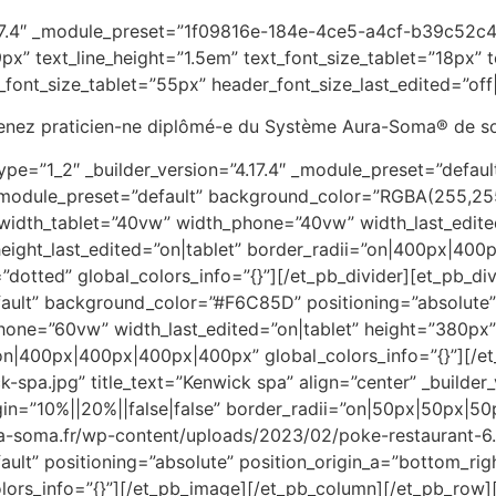
4.17.4″ _module_preset=”1f09816e-184e-4ce5-a4cf-b39c52c42
px” text_line_height=”1.5em” text_font_size_tablet=”18px”
_font_size_tablet=”55px” header_font_size_last_edited=”off
venez praticien-ne diplômé-e du Système Aura-Soma® de soi
pe=”1_2″ _builder_version=”4.17.4″ _module_preset=”default
″ _module_preset=”default” background_color=”RGBA(255,255
 width_tablet=”40vw” width_phone=”40vw” width_last_edite
eight_last_edited=”on|tablet” border_radii=”on|400px|400
”dotted” global_colors_info=”{}”][/et_pb_divider][et_pb_di
fault” background_color=”#F6C85D” positioning=”absolute” 
one=”60vw” width_last_edited=”on|tablet” height=”380px
”on|400px|400px|400px|400px” global_colors_info=”{}”][/et
pa.jpg” title_text=”Kenwick spa” align=”center” _builder_
=”10%||20%||false|false” border_radii=”on|50px|50px|50px
a-soma.fr/wp-content/uploads/2023/02/poke-restaurant-6.p
fault” positioning=”absolute” position_origin_a=”bottom_ri
lors_info=”{}”][/et_pb_image][/et_pb_column][/et_pb_row][