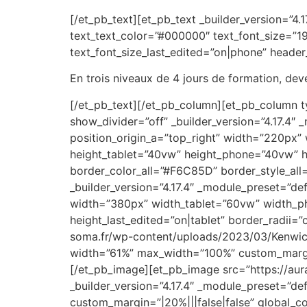
[/et_pb_text][et_pb_text _builder_version=”
text_text_color=”#000000″ text_font_size=”19
text_font_size_last_edited=”on|phone” header
En trois niveaux de 4 jours de formation, de
[/et_pb_text][/et_pb_column][et_pb_column ty
show_divider=”off” _builder_version=”4.17.4
position_origin_a=”top_right” width=”220px”
height_tablet=”40vw” height_phone=”40vw” h
border_color_all=”#F6C85D” border_style_all=
_builder_version=”4.17.4″ _module_preset=”de
width=”380px” width_tablet=”60vw” width_ph
height_last_edited=”on|tablet” border_radii=
soma.fr/wp-content/uploads/2023/03/Kenwick-s
width=”61%” max_width=”100%” custom_margin
[/et_pb_image][et_pb_image src=”https://aur
_builder_version=”4.17.4″ _module_preset=”de
custom_margin=”|20%|||false|false” global_co