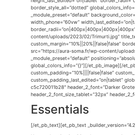
height_last_edited=”on|tablet” border_radii
border_style_all=”dotted” global_colors_info=
_module_preset=”default” background_color=
width_phone=”60vw” width_last_edited=”on|ta
border_radii=”on|400px|400px|400px|400px” g
content/uploads/2023/02/Trimurti.jpg” title_t
custom_margin=”10%||20%||false|false” bord
src=”https://aura-soma.fr/wp-content/uploads
_module_preset=”default” positioning=”absolu
global_colors_info=”{}”][/et_pb_image][/et_p
custom_padding=”10%||||false|false” custom_
custom_padding_last_edited=”on|tablet” glob
c5c720011b28″ header_2_font=”Darker Grotesq
header_2_font_size_tablet=”32px” header_2_f
Essentials
[/et_pb_text][et_pb_text _builder_version=”4.