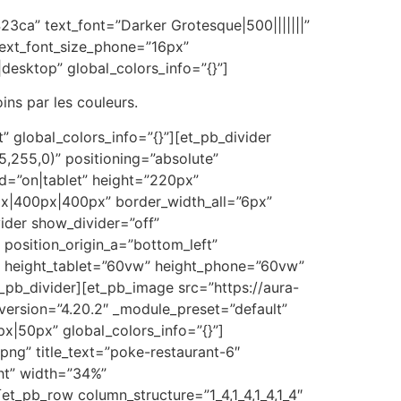
3ca” text_font=”Darker Grotesque|500|||||||”
 text_font_size_phone=”16px”
|desktop” global_colors_info=”{}”]
ns par les couleurs.
” global_colors_info=”{}”][et_pb_divider
,255,0)” positioning=”absolute”
d=”on|tablet” height=”220px”
px|400px|400px” border_width_all=”6px”
vider show_divider=”off”
position_origin_a=”bottom_left”
” height_tablet=”60vw” height_phone=”60vw”
_pb_divider][et_pb_image src=”https://aura-
version=”4.20.2″ _module_preset=”default”
|50px” global_colors_info=”{}”]
ng” title_text=”poke-restaurant-6″
ght” width=”34%”
et_pb_row column_structure=”1_4,1_4,1_4,1_4″