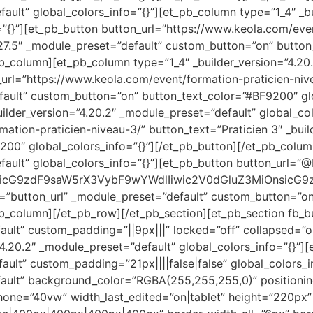
fault” global_colors_info=”{}”][et_pb_column type=”1_4″ _bu
”{}”][et_pb_button button_url=”https://www.keola.com/even
4.27.5″ _module_preset=”default” custom_button=”on” butto
pb_column][et_pb_column type=”1_4″ _builder_version=”4.20
_url=”https://www.keola.com/event/formation-praticien-nive
fault” custom_button=”on” button_text_color=”#BF9200″ glo
lder_version=”4.20.2″ _module_preset=”default” global_col
ation-praticien-niveau-3/” button_text=”Praticien 3″ _buil
00″ global_colors_info=”{}”][/et_pb_button][/et_pb_colu
fault” global_colors_info=”{}”][et_pb_button button_url=”
icG9zdF9saW5rX3VybF9wYWdlIiwic2V0dGluZ3MiOnsicG9zd
es=”button_url” _module_preset=”default” custom_button=”o
pb_column][/et_pb_row][/et_pb_section][et_pb_section fb_bu
fault” custom_padding=”||9px|||” locked=”off” collapsed=”o
”4.20.2″ _module_preset=”default” global_colors_info=”{}”]
ault” custom_padding=”21px||||false|false” global_colors_i
fault” background_color=”RGBA(255,255,255,0)” positioning
one=”40vw” width_last_edited=”on|tablet” height=”220px