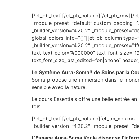
[/et_pb_text][/et_pb_column][/et_pb_row][/et_
_module_preset=”default” custom_padding=”34
_builder_version=”4.20.2″ _module_preset=”d
global_colors_info=”{}”][et_pb_column type=”1
_builder_version=”4.20.2″ _module_preset=”
text_text_color=”#000000″ text_font_size=”19
text_font_size_last_edited=”on|phone” header
Le Système Aura-Soma® de Soins par la Coule
Soma propose une immersion dans le monde de
sensible avec la nature.
Le cours Essentials offre une belle entrée e
fois.
[/et_pb_text][/et_pb_column][et_pb_column 
_builder_version=”4.20.2″ _module_preset=”def
L’Espace Aura-Soma Keola dispense l’inform