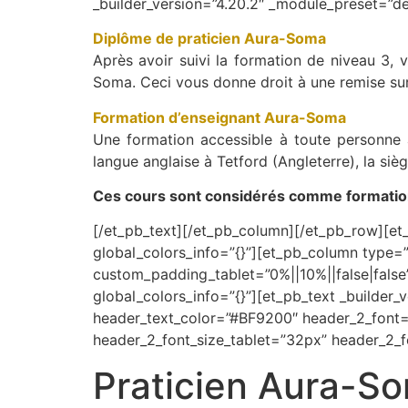
_builder_version=”4.20.2″ _module_preset=”def
Diplôme de praticien Aura-Soma
Après avoir suivi la formation de niveau 3, 
Soma. Ceci vous donne droit à une remise sur 
Formation d’enseignant Aura-Soma
Une formation accessible à toute personne 
langue anglaise à Tetford (Angleterre), la si
Ces cours sont considérés comme formatio
[/et_pb_text][/et_pb_column][/et_pb_row][et_
global_colors_info=”{}”][et_pb_column type=”
custom_padding_tablet=”0%||10%||false|false
global_colors_info=”{}”][et_pb_text _build
header_text_color=”#BF9200″ header_2_font=”
header_2_font_size_tablet=”32px” header_2_f
Praticien Aura-S