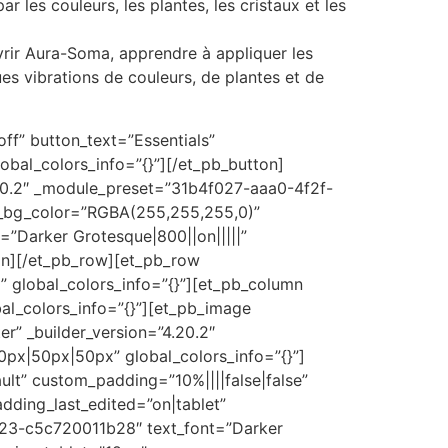
les couleurs, les plantes, les cristaux et les
uvrir Aura-Soma, apprendre à appliquer les
es vibrations de couleurs, de plantes et de
ff” button_text=”Essentials”
obal_colors_info=”{}”][/et_pb_button]
.20.2″ _module_preset=”31b4f027-aaa0-4f2f-
n_bg_color=”RGBA(255,255,255,0)”
”Darker Grotesque|800||on|||||”
mn][/et_pb_row][et_pb_row
” global_colors_info=”{}”][et_pb_column
bal_colors_info=”{}”][et_pb_image
r” _builder_version=”4.20.2″
0px|50px|50px” global_colors_info=”{}”]
ult” custom_padding=”10%||||false|false”
dding_last_edited=”on|tablet”
a23-c5c720011b28″ text_font=”Darker