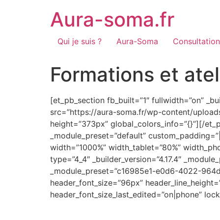
Skip
Aura-soma.fr
to
content
Qui je suis ?
Aura-Soma
Consultation
Formations et atel
[et_pb_section fb_built=”1″ fullwidth=”on” _b
src=”https://aura-soma.fr/wp-content/uploads
height=”373px” global_colors_info=”{}”][/et_p
_module_preset=”default” custom_padding=”||2
width=”1000%” width_tablet=”80%” width_pho
type=”4_4″ _builder_version=”4.17.4″ _module_
_module_preset=”c16985e1-e0d6-4022-964d-e
header_font_size=”96px” header_line_height
header_font_size_last_edited=”on|phone” lock