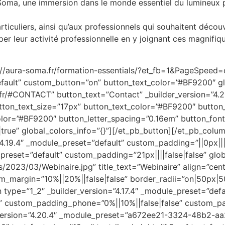
oma, une immersion dans le monde essentiel du lumineux par 
rticuliers, ainsi qu’aux professionnels qui souhaitent déco
r leur activité professionnelle en y joignant ces magnifiqu
://aura-soma.fr/formation-essentials/?et_fb=1&PageSpeed=o
efault” custom_button=”on” button_text_color=”#BF9200″ gl
a.fr/#CONTACT” button_text=”Contact” _builder_version=”4
ton_text_size=”17px” button_text_color=”#BF9200″ butto
or=”#BF9200″ button_letter_spacing=”0.16em” button_font=
rue” global_colors_info=”{}”][/et_pb_button][/et_pb_colu
”4.19.4″ _module_preset=”default” custom_padding=”||0px|||
_preset=”default” custom_padding=”21px||||false|false” glo
/2023/03/Webinaire.jpg” title_text=”Webinaire” align=”cente
_margin=”10%||20%||false|false” border_radii=”on|50px|5
type=”1_2″ _builder_version=”4.17.4″ _module_preset=”defa
” custom_padding_phone=”0%||10%||false|false” custom_pa
er_version=”4.20.4″ _module_preset=”a672ee21-3324-48b2-a