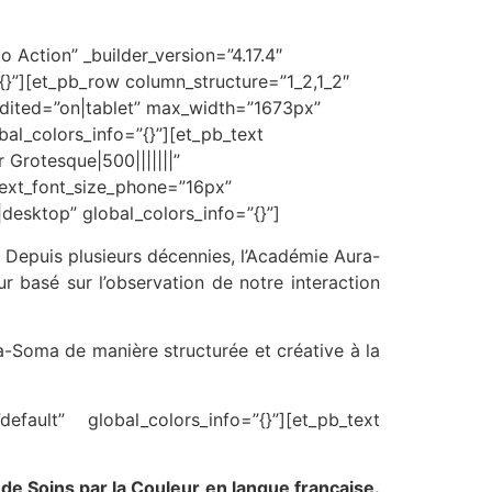
 Action” _builder_version=”4.17.4″
{}”][et_pb_row column_structure=”1_2,1_2″
edited=”on|tablet” max_width=”1673px”
bal_colors_info=”{}”][et_pb_text
Grotesque|500|||||||”
 text_font_size_phone=”16px”
|desktop” global_colors_info=”{}”]
Depuis plusieurs décennies, l’Académie Aura-
 basé sur l’observation de notre interaction
a-Soma de manière structurée et créative à la
efault” global_colors_info=”{}”][et_pb_text
e Soins par la Couleur en langue française.