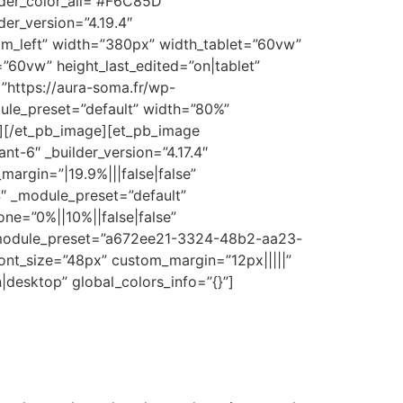
rder_color_all=”#F6C85D”
der_version=”4.19.4″
om_left” width=”380px” width_tablet=”60vw”
”60vw” height_last_edited=”on|tablet”
”https://aura-soma.fr/wp-
odule_preset=”default” width=”80%”
”][/et_pb_image][et_pb_image
t-6″ _builder_version=”4.17.4″
argin=”|19.9%|||false|false”
4″ _module_preset=”default”
ne=”0%||10%||false|false”
″ _module_preset=”a672ee21-3324-48b2-aa23-
ont_size=”48px” custom_margin=”12px|||||”
desktop” global_colors_info=”{}”]