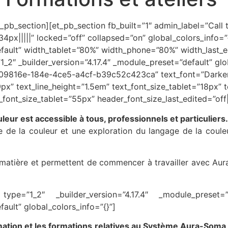
pb_section][et_pb_section fb_built=”1″ admin_label=”Call to
px|||||” locked=”off” collapsed=”on” global_colors_info=”
efault” width_tablet=”80%” width_phone=”80%” width_last_
_2″ _builder_version=”4.17.4″ _module_preset=”default” glo
1f09816e-184e-4ce5-a4cf-b39c52c423ca” text_font=”Darker 
px” text_line_height=”1.5em” text_font_size_tablet=”18px”
_font_size_tablet=”55px” header_font_size_last_edited=”off
ur est accessible à tous, professionnels et particuliers.
 la couleur et une exploration du langage de la couleur
n matière et permettent de commencer à travailler avec Aur
type=”1_2″ _builder_version=”4.17.4″ _module_preset=”d
ault” global_colors_info=”{}”]
ation et les formations relatives au Système Aura-Soma d