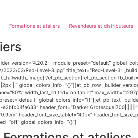
Formations et ateliers
Revendeurs et distributeurs
iers
uilder_version=”4.20.2″ _module_preset=”default” global_col
/2023/03/Red-Level-3.jpg” title_text=”Red-Level-3″ _build
b_fullwidth_image][/et_pb_section][et_pb_section fb_built=
px|||” global_colors_info=”{}”][et_pb_row _builder_versio
ne=”80%” width_last_edited=”on|tablet” max_width=”1297px
preset=”default” global_colors_info=”{}”][et_pb_text _build
2bfc04fa633″ header_font=”Darker Grotesque|700|||||||”
=”0.9em” header_font_size_tablet=”40px” header_font_size
ed=”off” global_colors_info=”{}”]
Formations et ateliers