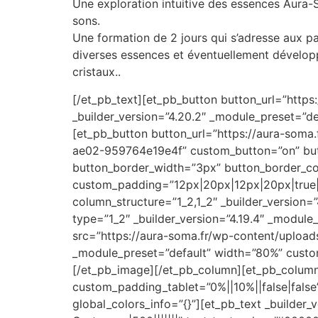
Une exploration intuitive des essences Aura-S
sons.
Une formation de 2 jours qui s’adresse aux pa
diverses essences et éventuellement développe
cristaux..
[/et_pb_text][et_pb_button button_url=”https
_builder_version=”4.20.2″ _module_preset=”d
[et_pb_button button_url=”https://aura-som
ae02-959764e19e4f” custom_button=”on” but
button_border_width=”3px” button_border_col
custom_padding=”12px|20px|12px|20px|true|t
column_structure=”1_2,1_2″ _builder_version=
type=”1_2″ _builder_version=”4.19.4″ _module
src=”https://aura-soma.fr/wp-content/uploads
_module_preset=”default” width=”80%” custom
[/et_pb_image][/et_pb_column][et_pb_column 
custom_padding_tablet=”0%||10%||false|false
global_colors_info=”{}”][et_pb_text _build