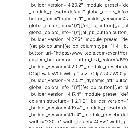
_builder_version=”4.20.2″ _module_preset=”de
_module_preset=”default” global_colors_info=
button_text=”Praticien 1″ _builder_version=”
global_colors_info=”{}”][/et_pb_button][/et_
global_colors_info=”{}”][et_pb_button button
_builder_version=”4.27.5″ _module_preset=”de
[/et_pb_column][et_pb_column type=”1_4″ _bui
button_url=”https://www.keola.com/event/form
custom_button=”on” button_text_color=”#BF92
_builder_version=”4.20.2″ _module_preset=”de
DC@eyJkeW5hbWljIjp0cnVlLCJjb250ZW50Ijo
_builder_version=”4.20.2″ _dynamic_attribut
global_colors_info=”{}”][/et_pb_button][/et_
_builder_version=”4.17.4″ _module_preset=”de
column_structure=”1_2,1_2″ _builder_version=
_builder_version=”4.19.4″ _module_preset=”def
_builder_version=”4.17.4″ _module_preset=”de
width=”220px” width_tablet=”40vw” width_ph