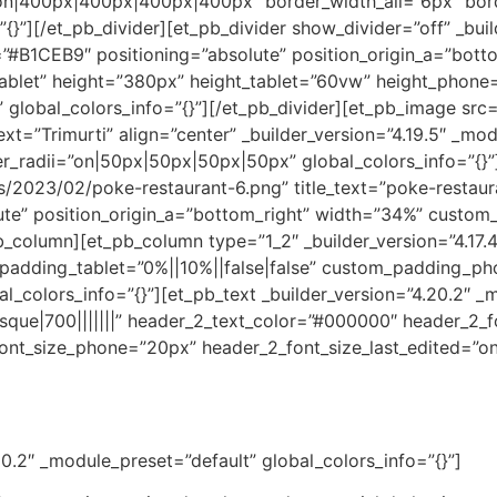
=”on|400px|400px|400px|400px” border_width_all=”6px” bo
”{}”][/et_pb_divider][et_pb_divider show_divider=”off” _buil
”#B1CEB9″ positioning=”absolute” position_origin_a=”bott
blet” height=”380px” height_tablet=”60vw” height_phone=
lobal_colors_info=”{}”][/et_pb_divider][et_pb_image src=
ext=”Trimurti” align=”center” _builder_version=”4.19.5″ _m
er_radii=”on|50px|50px|50px|50px” global_colors_info=”{}
/2023/02/poke-restaurant-6.png” title_text=”poke-restauran
te” position_origin_a=”bottom_right” width=”34%” custom_m
b_column][et_pb_column type=”1_2″ _builder_version=”4.17.
padding_tablet=”0%||10%||false|false” custom_padding_pho
al_colors_info=”{}”][et_pb_text _builder_version=”4.20.2
ue|700|||||||” header_2_text_color=”#000000″ header_2_f
ont_size_phone=”20px” header_2_font_size_last_edited=”on|
20.2″ _module_preset=”default” global_colors_info=”{}”]