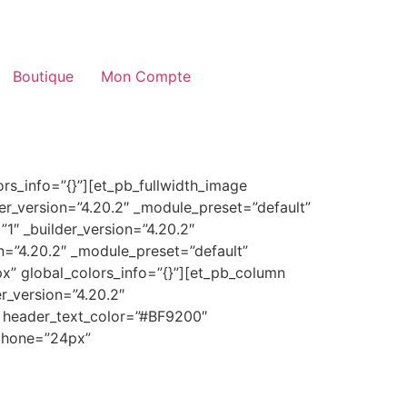
Boutique
Mon Compte
ors_info=”{}”][et_pb_fullwidth_image
er_version=”4.20.2″ _module_preset=”default”
”1″ _builder_version=”4.20.2″
n=”4.20.2″ _module_preset=”default”
” global_colors_info=”{}”][et_pb_column
er_version=”4.20.2″
 header_text_color=”#BF9200″
_phone=”24px”