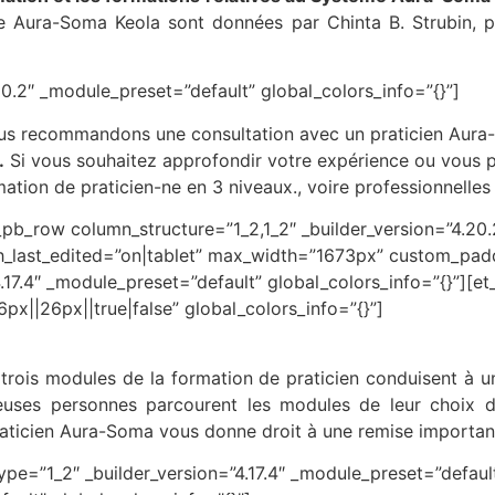
ce Aura-Soma Keola sont données par Chinta B. Strubin, p
20.2″ _module_preset=”default” global_colors_info=”{}”]
s recommandons une consultation avec un praticien Aura-So
.
Si vous souhaitez approfondir votre expérience ou vous pr
tion de praticien-ne en 3 niveaux., voire professionnelle
_pb_row column_structure=”1_2,1_2″ _builder_version=”4.20
last_edited=”on|tablet” max_width=”1673px” custom_paddin
17.4″ _module_preset=”default” global_colors_info=”{}”][et
x||26px||true|false” global_colors_info=”{}”]
s trois modules de la formation de praticien conduisent à u
reuses personnes parcourent les modules de leur choix 
 praticien Aura-Soma vous donne droit à une remise important
pe=”1_2″ _builder_version=”4.17.4″ _module_preset=”default