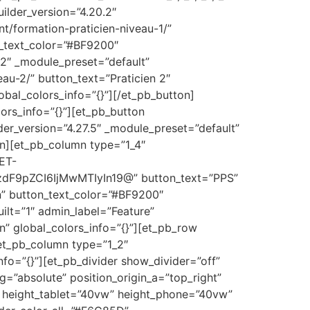
ilder_version=”4.20.2″
t/formation-praticien-niveau-1/”
n_text_color=”#BF9200″
.2″ _module_preset=”default”
au-2/” button_text=”Praticien 2″
bal_colors_info=”{}”][/et_pb_button]
ors_info=”{}”][et_pb_button
der_version=”4.27.5″ _module_preset=”default”
mn][et_pb_column type=”1_4″
@ET-
F9pZCI6IjMwMTIyIn19@” button_text=”PPS”
n” button_text_color=”#BF9200″
ilt=”1″ admin_label=”Feature”
n” global_colors_info=”{}”][et_pb_row
[et_pb_column type=”1_2″
nfo=”{}”][et_pb_divider show_divider=”off”
=”absolute” position_origin_a=”top_right”
” height_tablet=”40vw” height_phone=”40vw”