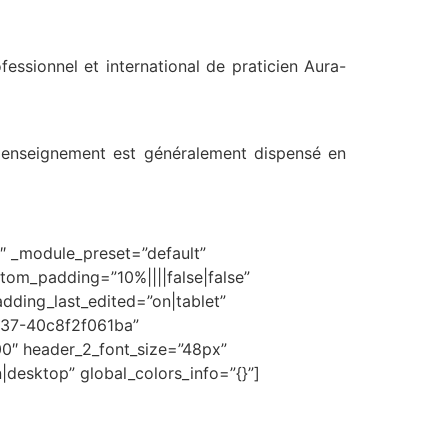
essionnel et international de praticien Aura-
t enseignement est généralement dispensé en
4″ _module_preset=”default”
stom_padding=”10%||||false|false”
dding_last_edited=”on|tablet”
ad37-40c8f2f061ba”
00″ header_2_font_size=”48px”
desktop” global_colors_info=”{}”]