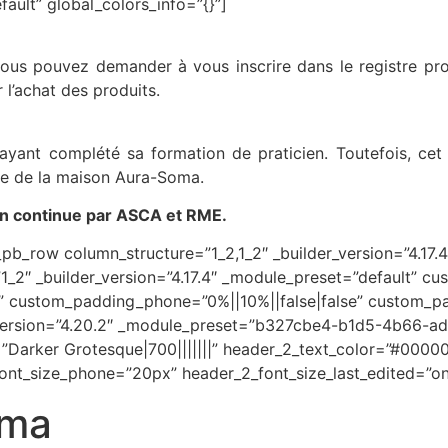
ault” global_colors_info=”{}”]
vous pouvez demander à vous inscrire dans le registre prof
l’achat des produits.
ayant complété sa formation de praticien. Toutefois, ce
ège de la maison Aura-Soma.
n continue par ASCA et RME.
pb_row column_structure=”1_2,1_2″ _builder_version=”4.17.
1_2″ _builder_version=”4.17.4″ _module_preset=”default” cu
” custom_padding_phone=”0%||10%||false|false” custom_pa
er_version=”4.20.2″ _module_preset=”b327cbe4-b1d5-4b66-
Darker Grotesque|700|||||||” header_2_text_color=”#0000
ont_size_phone=”20px” header_2_font_size_last_edited=”on|
oma