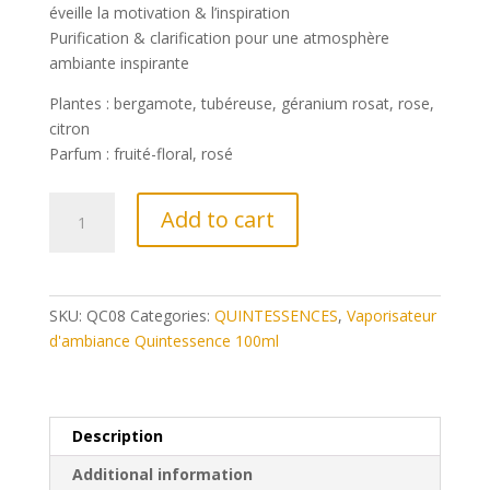
éveille la motivation & l’inspiration
Purification & clarification pour une atmosphère
ambiante inspirante
Plantes : bergamote, tubéreuse, géranium rosat, rose,
citron
Parfum : fruité-floral, rosé
QC08
Add to cart
-
Vaporisateur
d'ambiance
Pallas
SKU:
QC08
Categories:
QUINTESSENCES
,
Vaporisateur
Athena
d'ambiance Quintessence 100ml
quantity
Description
Additional information